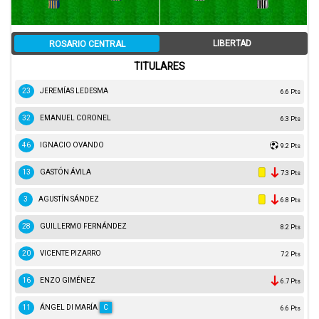
LIBERTAD
ROSARIO CENTRAL
TITULARES
23
JEREMÍAS LEDESMA
6.6 Pts
32
EMANUEL CORONEL
6.3 Pts
46
IGNACIO OVANDO
9.2 Pts
13
GASTÓN ÁVILA
7.3 Pts
3
AGUSTÍN SÁNDEZ
6.8 Pts
28
GUILLERMO FERNÁNDEZ
8.2 Pts
20
VICENTE PIZARRO
7.2 Pts
16
ENZO GIMÉNEZ
6.7 Pts
11
ÁNGEL DI MARÍA
C
6.6 Pts