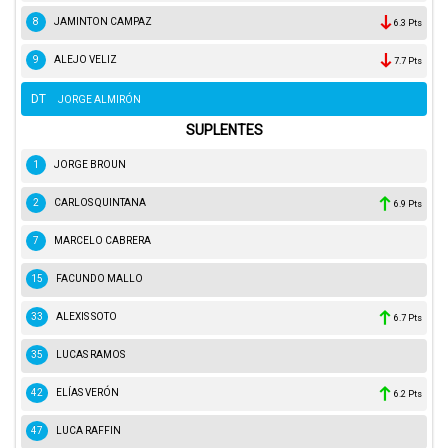
8
JAMINTON CAMPAZ
6.3 Pts
9
ALEJO VELIZ
7.7 Pts
DT
JORGE ALMIRÓN
SUPLENTES
1
JORGE BROUN
2
CARLOS QUINTANA
6.9 Pts
7
MARCELO CABRERA
15
FACUNDO MALLO
33
ALEXIS SOTO
6.7 Pts
35
LUCAS RAMOS
42
ELÍAS VERÓN
6.2 Pts
47
LUCA RAFFIN