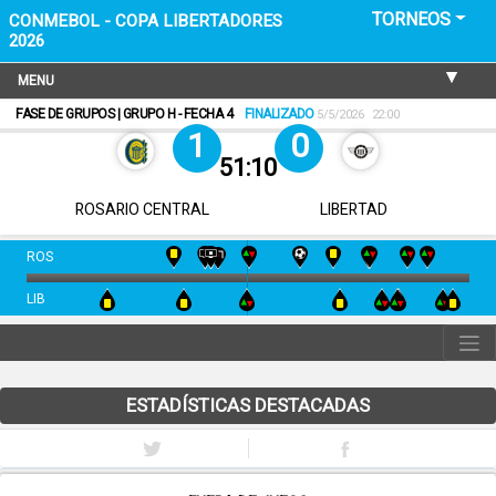
TORNEOS
CONMEBOL - COPA LIBERTADORES
2026
MENU
FASE DE GRUPOS | GRUPO H - FECHA 4
FINALIZADO
5/5/2026
22:00
1
0
51:10
ROSARIO CENTRAL
LIBERTAD
ROS
LIB
ESTADÍSTICAS DESTACADAS